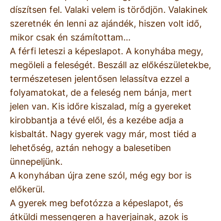
díszítsen fel. Valaki velem is törődjön. Valakinek
szeretnék én lenni az ajándék, hiszen volt idő,
mikor csak én számítottam…
A férfi leteszi a képeslapot. A konyhába megy,
megöleli a feleségét. Beszáll az előkészületekbe,
természetesen jelentősen lelassítva ezzel a
folyamatokat, de a feleség nem bánja, mert
jelen van. Kis időre kiszalad, míg a gyereket
kirobbantja a tévé elől, és a kezébe adja a
kisbaltát. Nagy gyerek vagy már, most tiéd a
lehetőség, aztán nehogy a balesetiben
ünnepeljünk.
A konyhában újra zene szól, még egy bor is
előkerül.
A gyerek meg befotózza a képeslapot, és
átküldi messengeren a haverjainak, azok is