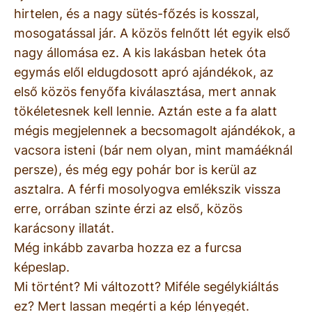
hirtelen, és a nagy sütés-főzés is kosszal,
mosogatással jár. A közös felnőtt lét egyik első
nagy állomása ez. A kis lakásban hetek óta
egymás elől eldugdosott apró ajándékok, az
első közös fenyőfa kiválasztása, mert annak
tökéletesnek kell lennie. Aztán este a fa alatt
mégis megjelennek a becsomagolt ajándékok, a
vacsora isteni (bár nem olyan, mint mamáéknál
persze), és még egy pohár bor is kerül az
asztalra. A férfi mosolyogva emlékszik vissza
erre, orrában szinte érzi az első, közös
karácsony illatát.
Még inkább zavarba hozza ez a furcsa
képeslap.
Mi történt? Mi változott? Miféle segélykiáltás
ez? Mert lassan megérti a kép lényegét.