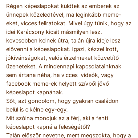
Régen képeslapokat küldtek az emberek az
ünnepek közeledtével, ma leginkább meme-
eket, vicces feliratokat. Mivel úgy tűnik, hogy az
idei Karácsony kicsit másmilyen lesz,
kevesebben kelnek útra, talán újra ideje lesz
elővenni a képeslapokat. Igazi, kézzel írott,
jókívánságokat, valós érzelmeket közvetítő
üzeneteket. A mindennapi kapcsolatainknak
sem ártana néha, ha vicces videók, vagy
facebook meme-ek helyett szívből jövő
képeslapot kapnának.
Sőt, azt gondolom, hogy gyakran családon
belül is elkélne egy-egy.
Mit szólna mondjuk az a férj, aki a fenti
képeslapot kapná a feleségétől?
Talán először nevetne, mert megszokta, hogy a