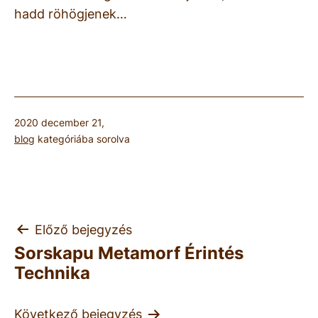
hadd röhögjenek…
Közzétéve:
2020 december 21,
blog
kategóriába sorolva
Bejegyzés
Előző bejegyzés
Sorskapu Metamorf Érintés
navigáció
Technika
Következő bejegyzés