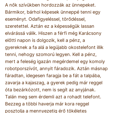
A nők szívükben hordozzák az ünnepeket.
Bármikor, bárhol képesek ünneppé tenni egy
eseményt. Odafigyeléssel, törődéssel,
szeretettel. Aztán ez a képességük lassan
elvárássá válik. Hiszen a férfi még Karácsony
előtti napon is dolgozik, kell a pénz, a
gyereknek a fa alá a legújabb okostelefont illik
tenni, nehogy szomorú legyen. Kell a pénz,
mert a feleség igazán megérdemel egy komoly
robotporszívót, annyit fáradozik. Aztán másnap
fáradtan, idegesen faragja be a fát a talpába,
zavarja a kajaszag, a gyerek pedig már reggel
óta bezárkózott, nem is segít az anyjának.
Talán meg sem érdemli azt a rohadt telefont.
Bezzeg a többi haverja már kora reggel
posztolja a mennyezetig érő tökéletes