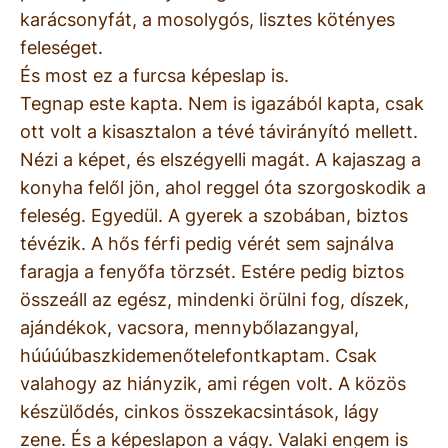
karácsonyfát, a mosolygós, lisztes kötényes
feleséget.
És most ez a furcsa képeslap is.
Tegnap este kapta. Nem is igazából kapta, csak
ott volt a kisasztalon a tévé távirányító mellett.
Nézi a képet, és elszégyelli magát. A kajaszag a
konyha felől jön, ahol reggel óta szorgoskodik a
feleség. Egyedül. A gyerek a szobában, biztos
tévézik. A hős férfi pedig vérét sem sajnálva
faragja a fenyőfa törzsét. Estére pedig biztos
összeáll az egész, mindenki örülni fog, díszek,
ajándékok, vacsora, mennybőlazangyal,
húúúúbaszkidemenőtelefontkaptam. Csak
valahogy az hiányzik, ami régen volt. A közös
készülődés, cinkos összekacsintások, lágy
zene. És a képeslapon a vágy. Valaki engem is