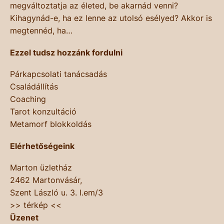
megváltoztatja az életed, be akarnád venni?
Kihagynád-e, ha ez lenne az utolsó esélyed? Akkor is
megtennéd, ha…
Ezzel tudsz hozzánk fordulni
Párkapcsolati tanácsadás
Családállítás
Coaching
Tarot konzultáció
Metamorf blokkoldás
Elérhetőségeink
Marton üzletház
2462 Martonvásár,
Szent László u. 3. I.em/3
>> térkép <<
Üzenet