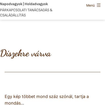
Ugrás
Napodvagyok | Holdadvagyok
Menü
a
PÁRKAPCSOLATI TANÁCSADÁS &
CSALÁDÁLLÍTÁS
tartalomhoz
Díszekre várva
Egy kép többet mond száz szónál, tartja a
mondás…