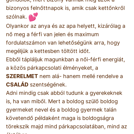
bizonyos felnőttnapok is, amik csak kettőnkről
szólnak.
Olyankor az anya és az apa helyett, kizárólag a
nő meg a férfi van jelen és maximum
fordulatszámon van lehetőségünk arra, hogy
megéljük a kettesben töltött időt.
Ebből tápláljuk magunkban a női-férfi energiát,
a közös párkapcsolati élményeket, a
SZERELMET
nem alá- hanem mellé rendelve a
CSALÁD
szentségének.
Adni mindig csak abból tudunk a gyerekeknek
is, ha van miből. Mert a boldog szülő boldog
gyermeket nevel és a boldog gyermek talán
követendő példaként maga is boldogságra
törekszik majd mind párkapcsolatában, mind az