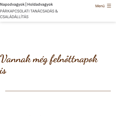
Ugrás
Napodvagyok | Holdadvagyok
Menü
a
PÁRKAPCSOLATI TANÁCSADÁS &
CSALÁDÁLLÍTÁS
tartalomhoz
Vannak még felnőttnapok
is