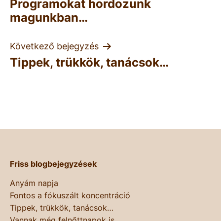
Programokat hordozunk
navigáció
magunkban…
Következő bejegyzés
Tippek, trükkök, tanácsok…
Friss blogbejegyzések
Anyám napja
Fontos a fókuszált koncentráció
Tippek, trükkök, tanácsok…
Vannak még felnőttnapok is