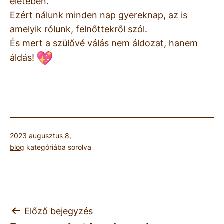
életében.
Ezért nálunk minden nap gyereknap, az is
amelyik rólunk, felnőttekről szól.
És mert a szülővé válás nem áldozat, hanem
áldás!
Közzétéve:
2023 augusztus 8,
blog
kategóriába sorolva
Bejegyzés
Előző bejegyzés